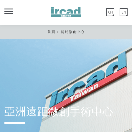
CH
EN
首頁
關於微創中心
親愛的IRCAD台灣校友您好，
秀傳微創中心網站功能於2020年5月12日優化建置，
舊官網會員：如您尚未在以上日期登入過或更改過密碼，請點選 【忘記
密碼】 後至編輯會員>會員資料重置密碼。
新官網會員：請直接點選 【註冊會員】，或是選擇 Google 登入。
亞洲遠距微創手術中心
非常感謝您的諒解與配合。
*