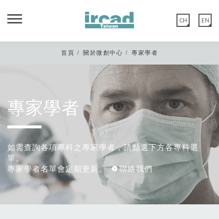
CH
EN
首頁
關於微創中心
專家學者
專家學者
親愛的IRCAD台灣校友您好，
秀傳微創中心網站功能於2020年5月12日優化建置，
舊官網會員：如您尚未在以上日期登入過或更改過密碼，請點選 【忘記
如需查詢各項專科之專家學者，請點選下方各專科選
密碼】 後至編輯會員>會員資料重置密碼。
單。
新官網會員：請直接點選 【註冊會員】，或是選擇 Google 登入。
專家學者名單會定期更新。
聯絡我們
非常感謝您的諒解與配合。
*