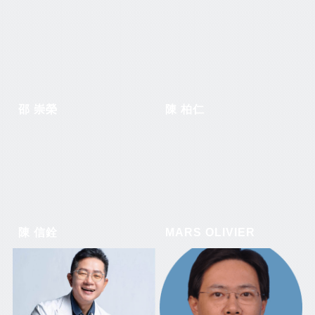
邵 崇榮
陳 柏仁
陳 信銓
MARS OLIVIER