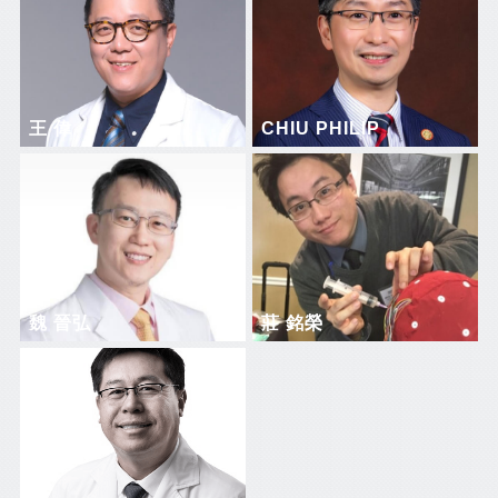
王 偉
CHIU PHILIP
魏 晉弘
莊 銘榮