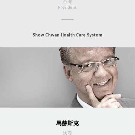
台灣
President
Show Chwan Health Care System
馬赫斯克
法國