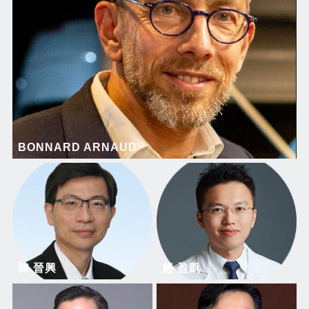
BONNARD ARNAUD
陳 晉興
趙 盈凱