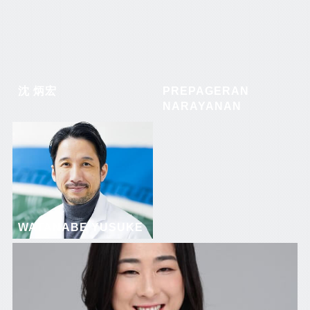
沈 炳宏
PREPAGERAN
NARAYANAN
WATANABE YUSUKE