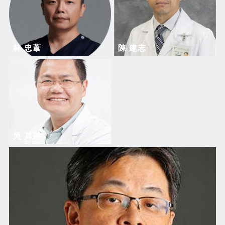
林 忠葦
陳 建志
吳 其翔