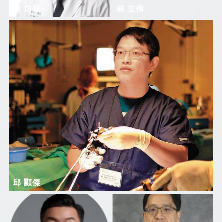
陳 自諒
林 立偉
邱 顯傑