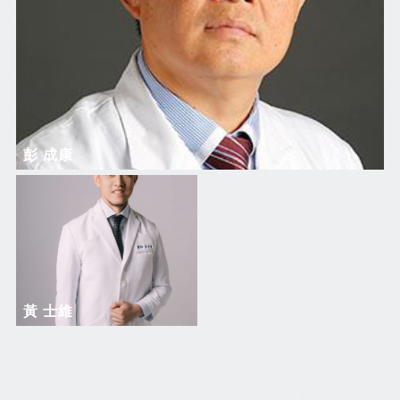
彭 成康
黃 士維