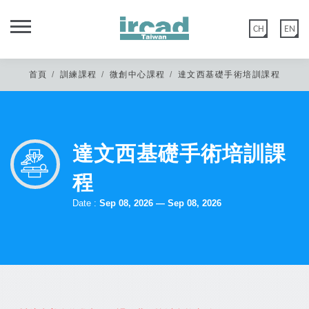
CH
EN
首頁
訓練課程
微創中心課程
達文西基礎手術培訓課程
達文西基礎手術培訓課
親愛的IRCAD台灣校友您好，
秀傳微創中心網站功能於2020年5月12日優化建置，
程
舊官網會員：如您尚未在以上日期登入過或更改過密碼，請點選 【忘記
Date :
Sep 08, 2026 — Sep 08, 2026
密碼】 後至編輯會員>會員資料重置密碼。
新官網會員：請直接點選 【註冊會員】，或是選擇 Google 登入。
非常感謝您的諒解與配合。
*