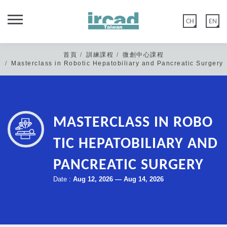
CH
EN
首頁
訓練課程
微創中心課程
Masterclass in Robotic Hepatobiliary and Pancreatic Surgery
親愛的IRCAD台灣校友您好，
MASTERCLASS IN ROBO
秀傳微創中心網站功能於2020年5月12日優化建置，
TIC HEPATOBILIARY AND
舊官網會員：如您尚未在以上日期登入過或更改過密碼，請點選 【忘記
密碼】 後至編輯會員>會員資料重置密碼。
PANCREATIC SURGERY
新官網會員：請直接點選 【註冊會員】，或是選擇 Google 登入。
Date :
Aug 12, 2026 — Aug 14, 2026
非常感謝您的諒解與配合。
*