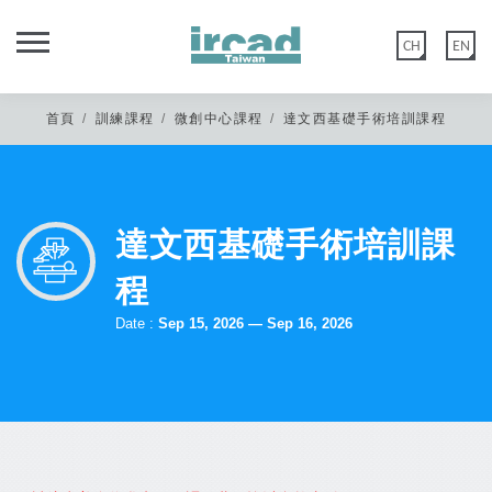
CH
EN
首頁
訓練課程
微創中心課程
達文西基礎手術培訓課程
達文西基礎手術培訓課
親愛的IRCAD台灣校友您好，
秀傳微創中心網站功能於2020年5月12日優化建置，
程
舊官網會員：如您尚未在以上日期登入過或更改過密碼，請點選 【忘記
Date :
Sep 15, 2026 — Sep 16, 2026
密碼】 後至編輯會員>會員資料重置密碼。
新官網會員：請直接點選 【註冊會員】，或是選擇 Google 登入。
非常感謝您的諒解與配合。
*